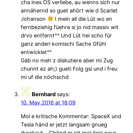
cha ines OS verliebe, au wenns sich nur
annähernd so guet ahört wie d Scarlet
Johanson
I mein all die Lüt wo en
fernbeziehig füehre si jo nid massiv wit
drvo entfernt^^ Und Lüt hei scho für
ganz anderi komischi Sache Gfühl
entwicklet^^
Gäb no meh z diskutiere aber mi Zug
chunnt ez ah;) gueti Folg gsi und i freu
mi uf die nöchschd
Bernhard
says:
10. May 2016 at 18:09
Mol e kritische Kommentar: SpaceX und
Tesla händ er jetzt langsam gnueg
durekaut… Chönd er nit mol öpis neus