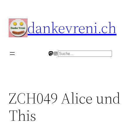
Skip
to
dankevreni.ch
content
Mastodon
Instagram
Search
ZCH049 Alice und
This