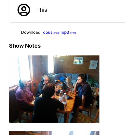
This
Download:
opus
mp3
37 MB
57 MB
Show Notes