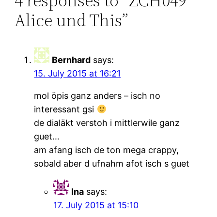
4 responses to “ZCH049
Alice und This”
Bernhard
says:
15. July 2015 at 16:21
mol öpis ganz anders – isch no
interessant gsi
de dialäkt verstoh i mittlerwile ganz
guet…
am afang isch de ton mega crappy,
sobald aber d ufnahm afot isch s guet
Ina
says:
17. July 2015 at 15:10