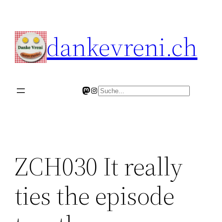
Skip
to
dankevreni.ch
content
Mastodon
Instagram
Search
ZCH030 It really
ties the episode