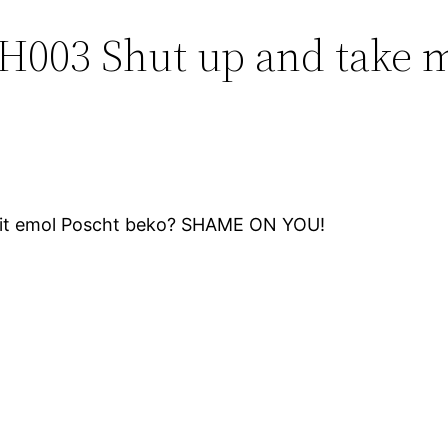
CH003 Shut up and take 
i nit emol Poscht beko? SHAME ON YOU!