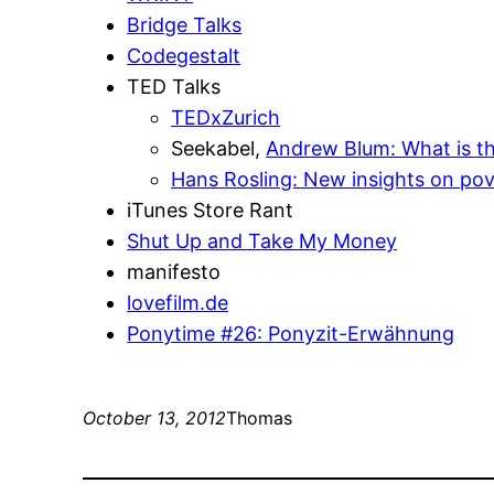
Bridge Talks
Codegestalt
TED Talks
TEDxZurich
Seekabel,
Andrew Blum: What is the
Hans Rosling: New insights on po
iTunes Store Rant
Shut Up and Take My Money
manifesto
lovefilm.de
Ponytime #26: Ponyzit-Erwähnung
October 13, 2012
Thomas