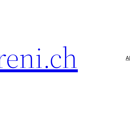
reni.ch
A