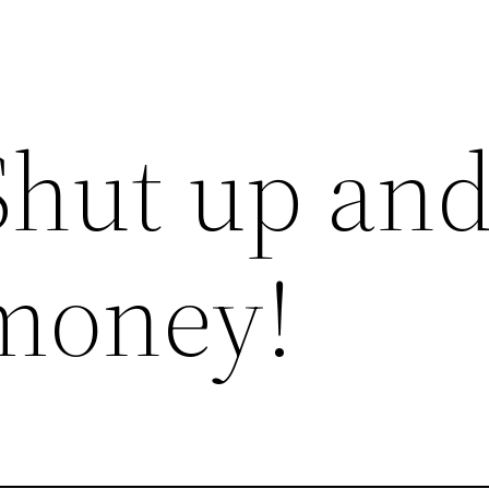
hut up an
money!