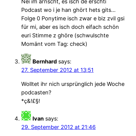
Nei im ärnscht, es isch de erschti
Podcast wo i je han ghört hets gits…
Folge 0 Ponytime isch zwar e biz zvil gsi
für mi, aber es isch doch eifach schön
euri Stimme z ghöre (schwulschte
Momänt vom Tag: check)
Bernhard
says:
27. September 2012 at 13:51
Wolltet ihr nich ursprünglich jede Woche
podcasten?
*ç&!£§!
Ivan
says:
29. September 2012 at 21:46