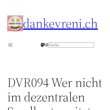
Skip
to
dankevreni.ch
content
Mastodon
Instagram
Search
DVR094 Wer nicht
im dezentralen