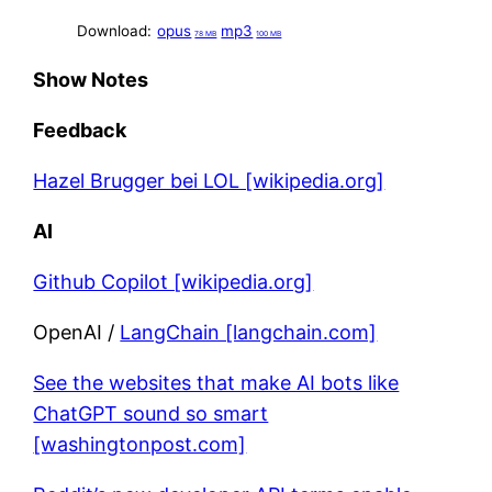
Download:
opus
mp3
78 MB
100 MB
Show Notes
Feedback
Hazel Brugger bei LOL [wikipedia.org]
AI
Github Copilot [wikipedia.org]
OpenAI /
LangChain [langchain.com]
See the websites that make AI bots like
ChatGPT sound so smart
[washingtonpost.com]