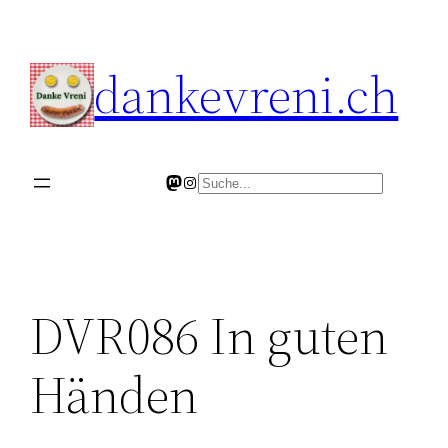
Skip
to
dankevreni.ch
content
Mastodon
Instagram
Search
DVR086 In guten
Händen