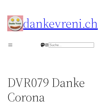
Skip
to
dankevreni.ch
content
Mastodon
Instagram
Search
DVR079 Danke
Corona