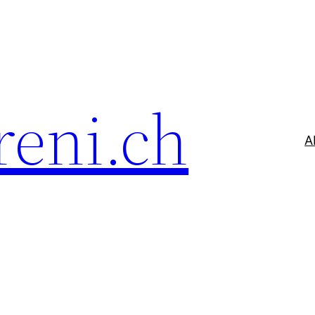
reni.ch
A