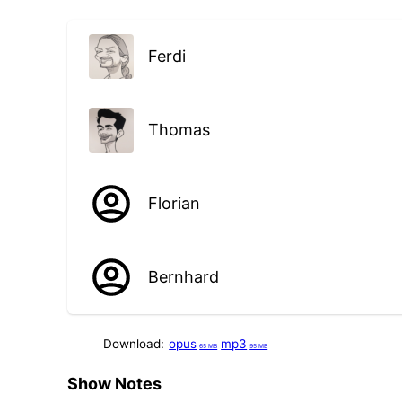
Ferdi
Thomas
Florian
Bernhard
Download:
opus
mp3
65 MB
95 MB
Show Notes