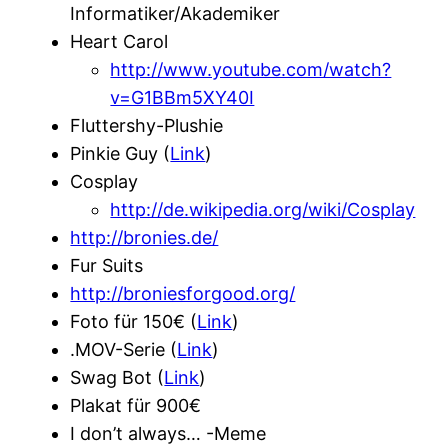
Informatiker/Akademiker
Heart Carol
http://www.youtube.com/watch?
v=G1BBm5XY40I
Fluttershy-Plushie
Pinkie Guy (
Link
)
Cosplay
http://de.wikipedia.org/wiki/Cosplay
http://bronies.de/
Fur Suits
http://broniesforgood.org/
Foto für 150€ (
Link
)
.MOV-Serie (
Link
)
Swag Bot (
Link
)
Plakat für 900€
I don’t always… -Meme