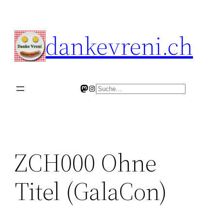
Skip
to
dankevreni.ch
content
Mastodon
Instagram
Search
ZCH000 Ohne
Titel (GalaCon)